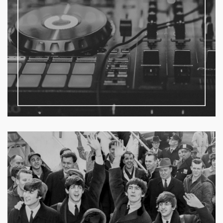
DJ’YvesZ
Beatles songs