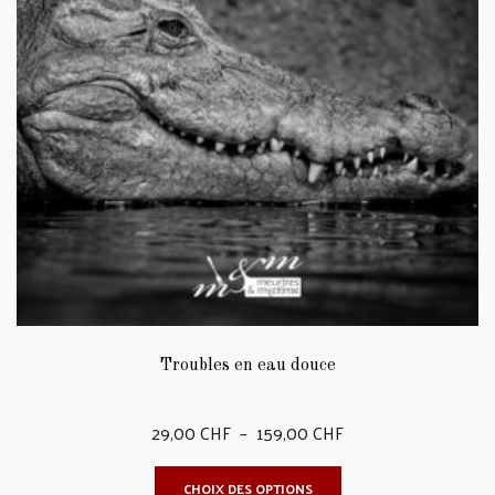
peuvent
être
choisies
sur
la
page
du
produit
Troubles en eau douce
Plage
29,00
CHF
–
159,00
CHF
de
Ce
CHOIX DES OPTIONS