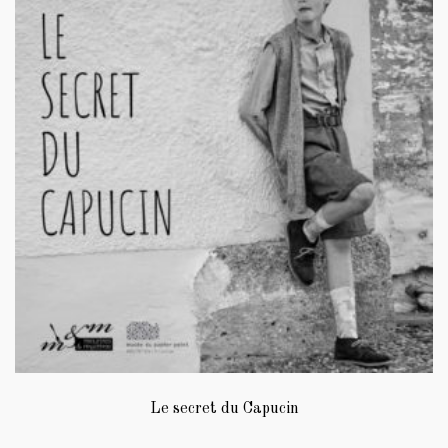
Les
options
peuvent
être
choisies
sur
la
page
du
produit
Le secret du Capucin