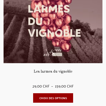
Les larmes du vignoble
Plage
29,00
CHF
–
159,00
CHF
de
Ce
CHOIX DES OPTIONS
prix :
produit