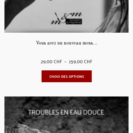
du
produit
Vous avez un nouveau mess…
Plage
29,00
CHF
–
159,00
CHF
de
Ce
CHOIX DES OPTIONS
prix :
produit
29,00 CHF
a
à
plusieurs
159,00 CHF
variations.
Les
options