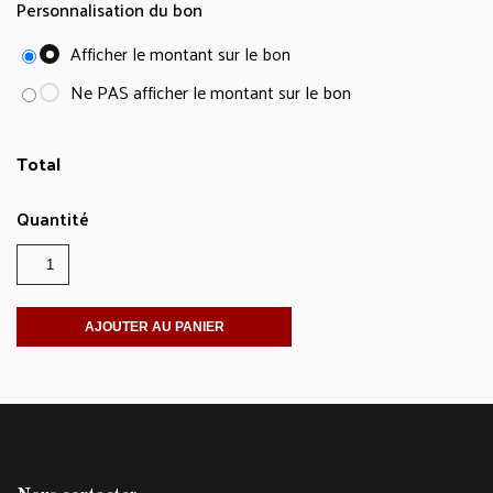
Personnalisation du bon
Afficher le montant sur le bon
Ne PAS afficher le montant sur le bon
Total
quantité
de
Bon
AJOUTER AU PANIER
cadeau
-
Spectacles
M&M