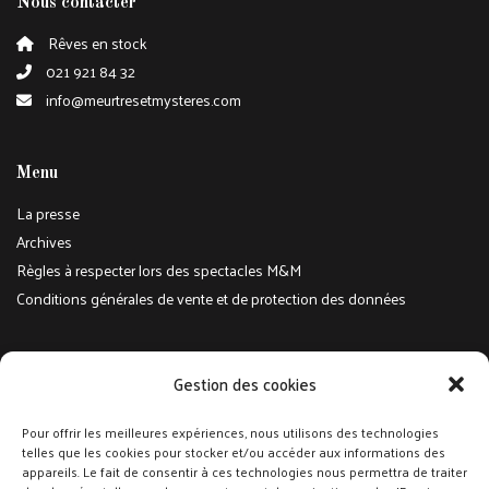
Nous contacter
Rêves en stock
021 921 84 32
info@meurtresetmysteres.com
Menu
La presse
Archives
Règles à respecter lors des spectacles M&M
Conditions générales de vente et de protection des données
Réseaux sociaux
Gestion des cookies
Suivez-nous sur Facebook et Instagram pour toute l'actualité
Pour offrir les meilleures expériences, nous utilisons des technologies
telles que les cookies pour stocker et/ou accéder aux informations des
@meurtresetmysteres
appareils. Le fait de consentir à ces technologies nous permettra de traiter