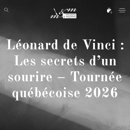
0
Léonard de Vinci :
Les secrets d’un
sourire – Tournée
québécoise 2026