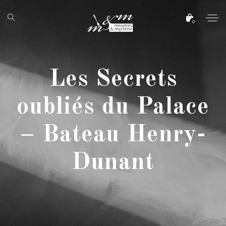
0
Les Secrets
oubliés du Palace
– Bateau Henry-
Dunant