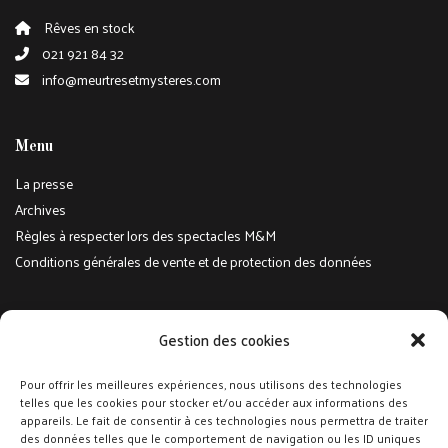
Rêves en stock
021 921 84 32
info@meurtresetmysteres.com
Menu
La presse
Archives
Règles à respecter lors des spectacles M&M
Conditions générales de vente et de protection des données
Réseaux sociaux
Gestion des cookies
Suivez-nous sur Facebook et Instagram pour toute l'actualité
Pour offrir les meilleures expériences, nous utilisons des technologies
telles que les cookies pour stocker et/ou accéder aux informations des
@meurtresetmysteres
appareils. Le fait de consentir à ces technologies nous permettra de traiter
@meurtresetmysteres
des données telles que le comportement de navigation ou les ID uniques