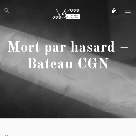
0
Mort par hasard –
Bateau CGN